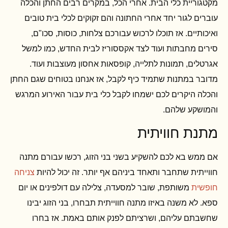
מקטגוריית כלי הבית. אחרי הכל, במקרים רבים החתן והכלה
עוברים לגור יחד אחרי החתונה והם זקוקים לכלי בית טובים
ואיכותיים. אז תוכלו לרכוש עבורכם צלחות, כוסות, סכו"ם,
סירים מחבתות ועוד לצד אקססוריז לבית החדש, כמו למשל
אגרטלים, תמונות לתלייה, קופסאות אחסון מעוצבות ועוד.
מדובר במתנות שתמיד כיף לקבל, אז אנחנו בטוחים שגם החתן
והכלה היקרים לכם ישמחו לקבל כלי בית עבור האירוע המרגש
והמושקע שלהם.
מתנת חוויתית
אם ממש בא לכם להשקיע בשני בני הזוג, רכשו עבורם מתנה
חווייתית שתחבר ותאחד ביניהם אף יותר. זה יכול להיות
צניחה
חופשית
משותפת, שובר למסעדה, צלילה עם דולפינים או יום
ספא. לא משנה באיזו מתנה חווייתית תבחרו, בני הזוג יבינו
שחשבתם עליהם, ושרציתם לפנק אותם באמת. אז בחרו