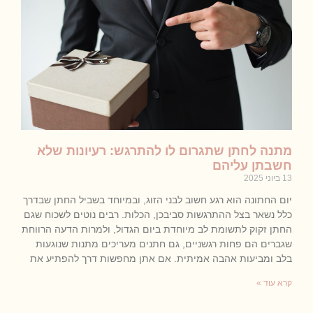
מתנה לחתן שתגרום לו להתרגש: רעיונות שלא
חשבתן עליהם
13 ביוני 2025
יום החתונה הוא רגע חשוב לבני הזוג, ובמיוחד בשביל החתן שבדרך
כלל נשאר בצל ההתרגשות סביבכן, הכלות. רבים נוטים לשכוח שגם
החתן זקוק לתשומת לב מיוחדת ביום הגדול, ולמרות הדעה הרווחת
שגברים הם פחות רגשניים, גם חתנים מעריכים מתנות שנוגעות
בלב ומביעות אהבה אמיתית. אם אתן מחפשות דרך להפתיע את
קרא עוד »