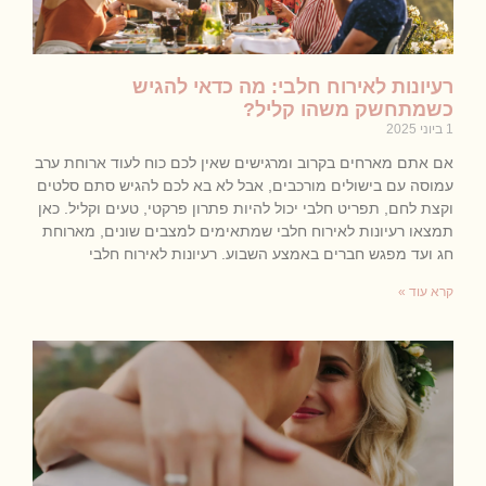
רעיונות לאירוח חלבי: מה כדאי להגיש
כשמתחשק משהו קליל?
1 ביוני 2025
אם אתם מארחים בקרוב ומרגישים שאין לכם כוח לעוד ארוחת ערב
עמוסה עם בישולים מורכבים, אבל לא בא לכם להגיש סתם סלטים
וקצת לחם, תפריט חלבי יכול להיות פתרון פרקטי, טעים וקליל. כאן
תמצאו רעיונות לאירוח חלבי שמתאימים למצבים שונים, מארוחת
חג ועד מפגש חברים באמצע השבוע. רעיונות לאירוח חלבי
קרא עוד »