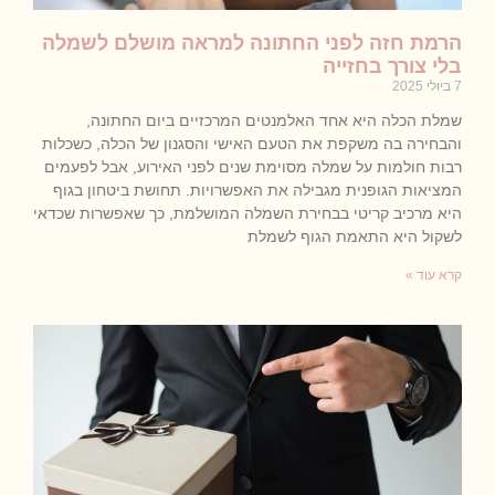
הרמת חזה לפני החתונה למראה מושלם לשמלה
בלי צורך בחזייה
7 ביולי 2025
שמלת הכלה היא אחד האלמנטים המרכזיים ביום החתונה,
והבחירה בה משקפת את הטעם האישי והסגנון של הכלה, כשכלות
רבות חולמות על שמלה מסוימת שנים לפני האירוע, אבל לפעמים
המציאות הגופנית מגבילה את האפשרויות. תחושת ביטחון בגוף
היא מרכיב קריטי בבחירת השמלה המושלמת, כך שאפשרות שכדאי
לשקול היא התאמת הגוף לשמלת
קרא עוד »