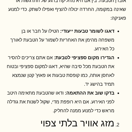
אובדן הטבעת. בין אם היא מחליקה ברגע של התרגשות או
שאינה במקומה, החרדה יכולה להציף ואפילו לשתק. כדי למנוע
פאניקה:
דאגו לשומר טבעות ייעודי:
הטילו על חבר או בן
משפחה מהימן את האחריות לשמור על הטבעת לאורך
כל האירוע.
הגדירו מקום ספציפי לטבעת:
אם אתם צריכים להסיר
את הטבעת מכל סיבה שהיא, דאגו למקום ספציפי ובטוח
לאחסן אותה, כמו קופסת טבעות או פאוץ' קטן שנמצא
תמיד בהישג יד.
בדקו שוב את ההתאמה:
ודאו שהטבעת מתאימה היטב
לפני האירוע. אם היא רופפת מדי, שקול לשנות את גודלה
מראש כדי למנוע ממנה להחליק.
מזג אוויר בלתי צפוי