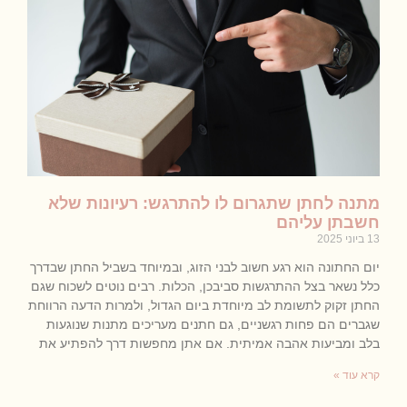
מתנה לחתן שתגרום לו להתרגש: רעיונות שלא
חשבתן עליהם
13 ביוני 2025
יום החתונה הוא רגע חשוב לבני הזוג, ובמיוחד בשביל החתן שבדרך
כלל נשאר בצל ההתרגשות סביבכן, הכלות. רבים נוטים לשכוח שגם
החתן זקוק לתשומת לב מיוחדת ביום הגדול, ולמרות הדעה הרווחת
שגברים הם פחות רגשניים, גם חתנים מעריכים מתנות שנוגעות
בלב ומביעות אהבה אמיתית. אם אתן מחפשות דרך להפתיע את
קרא עוד »