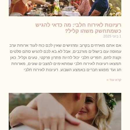
רעיונות לאירוח חלבי: מה כדאי להגיש
כשמתחשק משהו קליל?
1 ביוני 2025
אם אתם מארחים בקרוב ומרגישים שאין לכם כוח לעוד ארוחת ערב
עמוסה עם בישולים מורכבים, אבל לא בא לכם להגיש סתם סלטים
וקצת לחם, תפריט חלבי יכול להיות פתרון פרקטי, טעים וקליל. כאן
תמצאו רעיונות לאירוח חלבי שמתאימים למצבים שונים, מארוחת
חג ועד מפגש חברים באמצע השבוע. רעיונות לאירוח חלבי
קרא עוד »