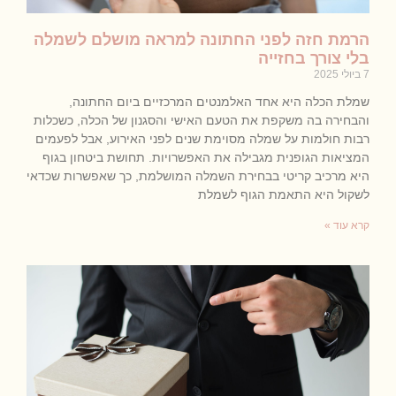
הרמת חזה לפני החתונה למראה מושלם לשמלה
בלי צורך בחזייה
7 ביולי 2025
שמלת הכלה היא אחד האלמנטים המרכזיים ביום החתונה,
והבחירה בה משקפת את הטעם האישי והסגנון של הכלה, כשכלות
רבות חולמות על שמלה מסוימת שנים לפני האירוע, אבל לפעמים
המציאות הגופנית מגבילה את האפשרויות. תחושת ביטחון בגוף
היא מרכיב קריטי בבחירת השמלה המושלמת, כך שאפשרות שכדאי
לשקול היא התאמת הגוף לשמלת
קרא עוד »