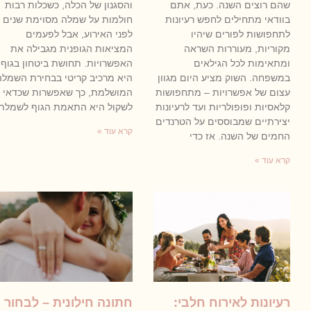
שהם רוצים השנה. כעת, אתם
והסגנון של הכלה, כשכלות רבות
בוודאי מתחילים לחפש רעיונות
חולמות על שמלה מסוימת שנים
לתחפושות לפורים שיהיו
לפני האירוע, אבל לפעמים
מקוריות, מעוררות השראה
המציאות הגופנית מגבילה את
ומתאימות לכל הגילאים
האפשרויות. תחושת ביטחון בגוף
במשפחה. השוק מציע היום מגוון
היא מרכיב קריטי בבחירת השמלה
עצום של אפשרויות – מתחפושות
המושלמת, כך שאפשרות שכדאי
קלאסיות ופופולריות ועד לרעיונות
לשקול היא התאמת הגוף לשמלת
יצירתיים שמבוססים על הטרנדים
קרא עוד »
החמים של השנה. אז כדי
קרא עוד »
רעיונות לאירוח חלבי:
חתונה חילונית – לבחור