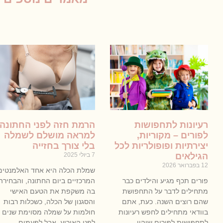
רעיונות לתחפושות
הרמת חזה לפני החתונה
לפורים – מקוריות,
למראה מושלם לשמלה
יצירתיות ופופולריות לכל
בלי צורך בחזייה
הגילאים
7 ביולי 2025
12 בפברואר 2026
שמלת הכלה היא אחד האלמנטים
פורים תכף מגיע והילדים כבר
המרכזיים ביום החתונה, והבחירה
מתחילים לדבר על התחפושת
בה משקפת את הטעם האישי
שהם רוצים השנה. כעת, אתם
והסגנון של הכלה, כשכלות רבות
בוודאי מתחילים לחפש רעיונות
חולמות על שמלה מסוימת שנים
לתחפושות לפורים שיהיו
לפני האירוע, אבל לפעמים