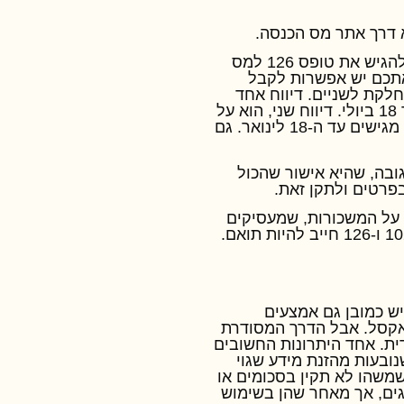
 דרך אתר מס הכנסה.
להגיש את טופס
126
למס
אתכם יש אפשרות לקבל
לקת לשניים. דיווח אחד
18
ביולי. דיווח שני, הוא על
מגישים עד ה-
18
לינואר. גם
בה, שהיא אישור שהכול
בפרטים ולתקן זאת.
 על המשכורות, שמעסיקים
10
ו-
126
חייב להיות תואם.
ש כמובן גם אמצעים
 אקסל. אבל הדרך המסודרת
ית. אחד היתרונות החשובים
ובעות מהזנת מידע שגוי
משהו לא תקין בסכומים או
ים, אך מאחר שהן בשימוש