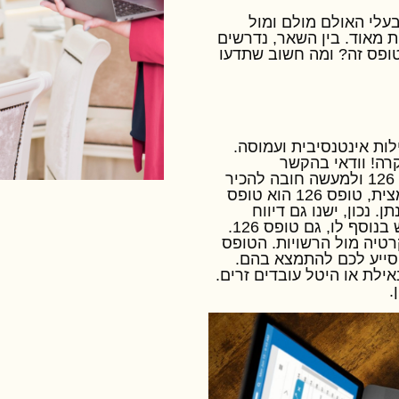
עלי האולם מולם ומול
ת מאוד. בין השאר, נדרשים
טופס זה? ומה חשוב שתדעו
ות אינטנסיבית ועמוסה.
קרה! וודאי בהקשר
126
ולמעשה חובה להכיר
מצית, טופס
126
הוא טופס
 נכון, ישנו גם דיווח
 בנוסף לו, גם טופס
126
.
טיה מול הרשויות. הטופס
יסייע לכם להתמצא בהם.
ילת או היטל עובדים זרים.
.