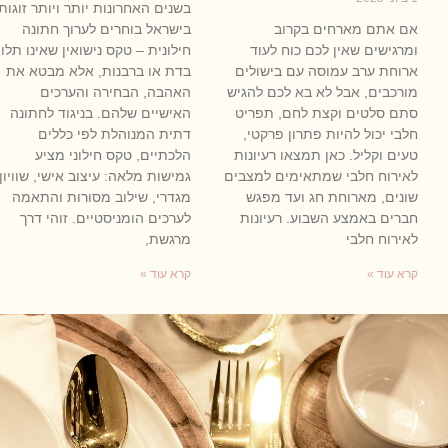
בשנים האחרונות יותר ויותר זוגות
אם אתם מארחים בקרוב
בישראל בוחרים לערוך חתונה
ומרגישים שאין לכם כוח לעוד
חילונית – טקס נישואין שאינו תלוי
ארוחת ערב עמוסה עם בישולים
בדת או ברבנות, אלא מבטא את
מורכבים, אבל לא בא לכם להגיש
האהבה, הבחירה והערכים
סתם סלטים וקצת לחם, תפריט
האישיים שלהם. בניגוד לחתונה
חלבי יכול להיות פתרון פרקטי,
דתית המנוהלת לפי כללים
טעים וקליל. כאן תמצאו רעיונות
הלכתיים, טקס חילוני מציע
לאירוח חלבי שמתאימים למצבים
גמישות מלאה: עיצוב אישי, שוויון
שונים, מארוחת חג ועד מפגש
מגדרי, שילוב מסורות והתאמה
חברים באמצע השבוע. רעיונות
לערכים הומניסטיים. זוהי דרך
לאירוח חלבי
מרגשת,
קרא עוד »
קרא עוד »