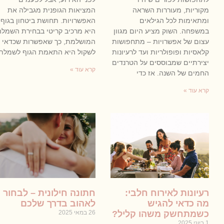
מקוריות, מעוררות השראה
המציאות הגופנית מגבילה את
ומתאימות לכל הגילאים
האפשרויות. תחושת ביטחון בגוף
במשפחה. השוק מציע היום מגוון
היא מרכיב קריטי בבחירת השמלה
עצום של אפשרויות – מתחפושות
המושלמת, כך שאפשרות שכדאי
קלאסיות ופופולריות ועד לרעיונות
לשקול היא התאמת הגוף לשמלת
יצירתיים שמבוססים על הטרנדים
קרא עוד »
החמים של השנה. אז כדי
קרא עוד »
רעיונות לאירוח חלבי:
חתונה חילונית – לבחור
מה כדאי להגיש
לאהוב בדרך שלכם
כשמתחשק משהו קליל?
26 במאי 2025
1 ביוני 2025