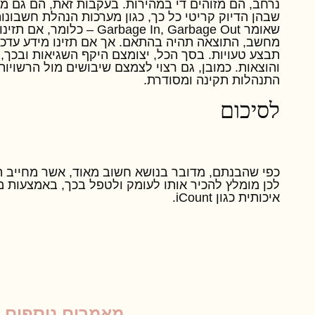
נרחב, הם מזוהים די במהירות. בעקבות זאת, הם גם מת
שבהן הדיוק קריטי כל כך, כגון מערכות הנהלת חשבונות.
שאומר
Garbage In, Garbage Out
– כלומר, אם תזינ
מחשב, התוצאה תהיה בהתאם. אך אם תזינו מידע עדכנ
תבצע טעויות. בסך הכל, יצומצם היקף השגיאות ובכך,
והוצאות. כמובן, גם רצוי לצמצם שיבושים מול הרשויות 
התנהלות תקינה ומסודרת.
לסיכום
כפי שהבנתם, מדובר בנושא חשוב מאוד, אשר מחייב ה
לכן מומלץ להכיר אותו לעומק ולטפל בכך, באמצעות 
איכותית כגון
iCount
.
מאמרים נוספים