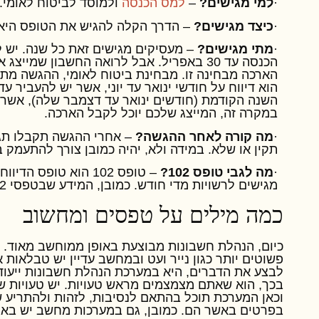
·
למי מגישים?
–
למס הכנסה
ולמוסד לביטוח לאומי.
·
כיצד מגישים?
– הדרך הקלה להגיש את הטופס היא
·
מתי מגישים?
– מעסיקים מגישים זאת כל שנה. יש 
הכנסה עד
30
באפריל. אבל לרואה החשבון שמייצג 
הארכה מבחינה זו. מבחינת ביטוח לאומי, ההגשה מתח
הוא דיווח על חודשי ינואר עד יוני, אשר יש להעביר עד
השנה הקודמת (חודשים ינואר עד דצמבר שלה), אשר 
במקרה זה, המייצג שלכם יוכל לקבל הארכה.
·
מה קורה לאחר ההגשה?
– אחרי ההגשה תקבלו תגו
תקין או שלא. במידה ולא, יהיה כמובן צורך להתעמק 
·
מה לגבי טופס
102
?
– טופס
102
הוא טופס הדיווח
מגישים לרשויות מדי חודש. כמובן, המידע שבטפסי
2
כמה
מילים
על
טפסים
ומחשוב
כיום, הנהלת חשבונות מבוצעת באופן ממוחשב מאוד. י
פשוטים יותר כגון נייר ועט ובמחשב עדיין יש טבלאות
לבצע את הדברים, היא במערכת הנהלת חשבונות ייעוד
בכך, הוא שאתם מצמצמים מראש טעויות. יש טעויות שנ
וכאן המערכת תוכל בהתאם לנסיבות, לזהות ולהתריע ש
בפרטים באשר הם. כמובן, גם במערכות מחשב יש באג