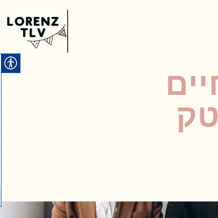
יים
ייטק